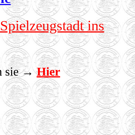
Spielzeugstadt ins
n sie →
Hier