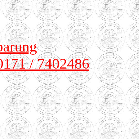
barung
0171 / 7402486