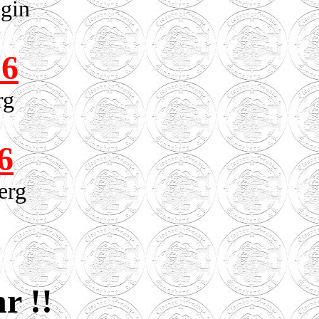
gin
26
rg
6
erg
r !!